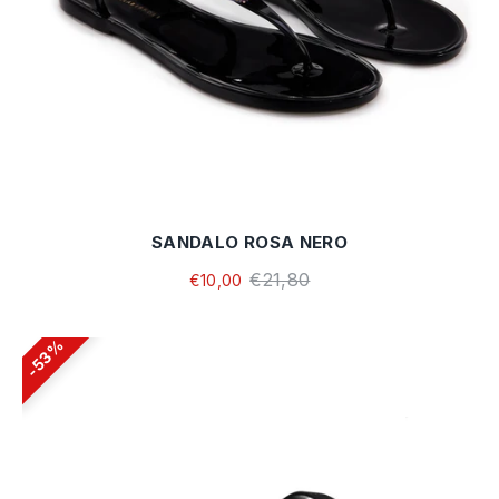
SANDALO ROSA NERO
€21,80
€10,00
53%