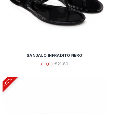
SANDALO INFRADITO NERO
€21,80
€10,00
52%