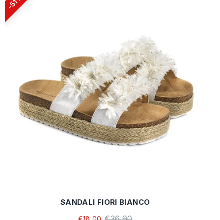
51%
SANDALI FIORI BIANCO
€36,90
€18,00