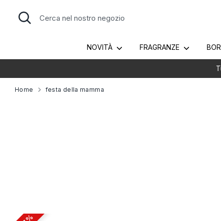
Salta
Cerca
Cerca
al
nel
contenuto
nostro
negozio
NOVITÀ
FRAGRANZE
BO
Home
festa della mamma