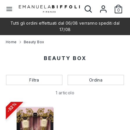
Salta
Cerca
Cerca
L
al
0
nel
Italiano
contenuto
nostro
i
Tutti gli ordini effettuati dal 06/08 verranno spediti dal
negozio
Cerca
Cerca
17/08
nel
n
nostro
Home
Beauty Box
negozio
g
BEAUTY BOX
u
a
Filtra
Ordina
1 articolo
52%