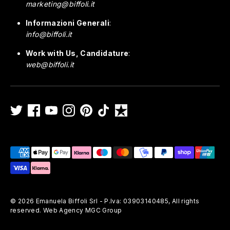
marketing@biffoli.it
Informazioni Generali
:
info@biffoli.it
Work with Us, Candidature
:
web@biffoli.it
Metodi
di
pagamento
accettati
© 2026
Emanuela Biffoli Srl - P.Iva: 03903140485
,
All rights
reserved. Web Agency MGC Group