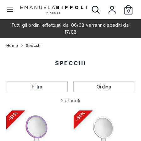
Salta
Cerca
Cerca
L
al
0
nel
Italiano
contenuto
nostro
i
Tutti gli ordini effettuati dal 06/08 verranno spediti dal
negozio
Cerca
Cerca
17/08
nel
n
nostro
Home
Specchi
negozio
g
SPECCHI
u
a
Filtra
Ordina
2 articoli
51%
51%