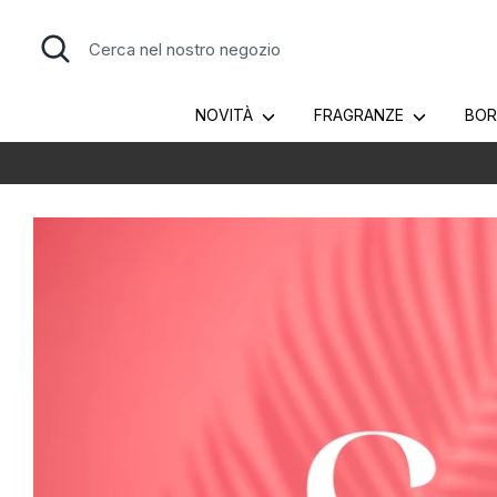
Salta
al
Cerca
Cerca
contenuto
nel
nostro
negozio
NOVITÀ
FRAGRANZE
BO