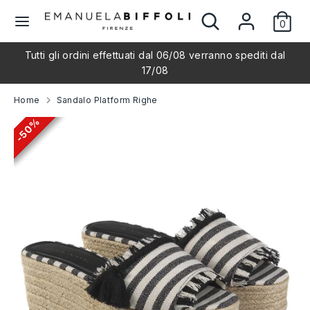
Salta
Cerca
Cerca
L
al
0
nel
Italiano
contenuto
nostro
i
Tutti gli ordini effettuati dal 06/08 verranno spediti dal
negozio
Cerca
Cerca
17/08
nel
n
nostro
Home
Sandalo Platform Righe
negozio
g
50%
50%
50%
50%
50%
u
a