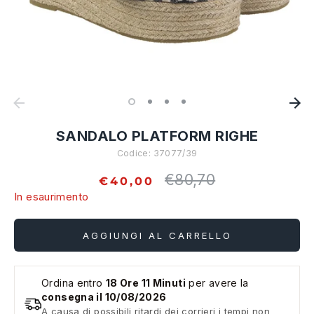
SANDALO PLATFORM RIGHE
Codice:
37077/39
€80,70
Prezzo
€40,00
standard
In esaurimento
AGGIUNGI AL CARRELLO
Ordina entro
18 Ore 11 Minuti
per avere la
consegna il 10/08/2026
A causa di possibili ritardi dei corrieri i tempi non