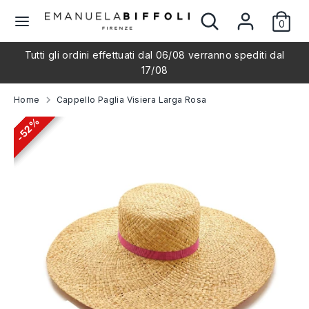
Salta
Cerca
Cerca
L
al
0
nel
Italiano
contenuto
nostro
i
Tutti gli ordini effettuati dal 06/08 verranno spediti dal
negozio
Cerca
Cerca
17/08
nel
n
nostro
Home
Cappello Paglia Visiera Larga Rosa
negozio
g
52%
52%
52%
u
a