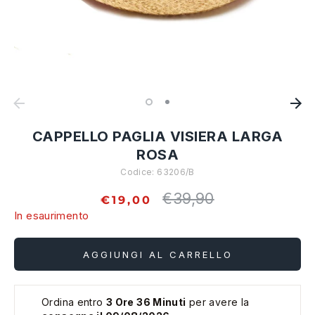
CAPPELLO PAGLIA VISIERA LARGA
ROSA
Codice:
63206/B
€39,90
Prezzo
€19,00
standard
In esaurimento
AGGIUNGI AL CARRELLO
Ordina entro
3 Ore 36 Minuti
per avere la