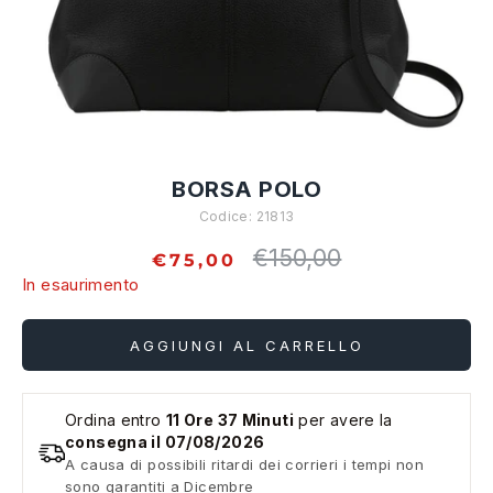
BORSA POLO
Codice:
21813
€150,00
Prezzo
€75,00
standard
In esaurimento
AGGIUNGI AL CARRELLO
Ordina entro
11 Ore 37 Minuti
per avere la
consegna il 07/08/2026
A causa di possibili ritardi dei corrieri i tempi non
sono garantiti a Dicembre