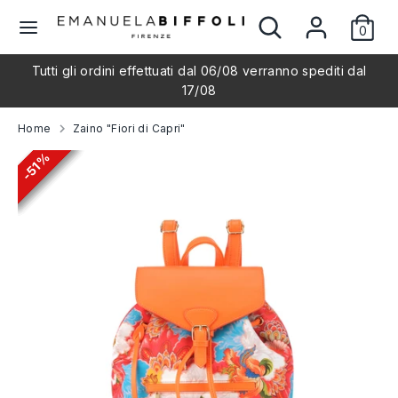
Salta
Cerca
Cerca
L
al
0
nel
Italiano
contenuto
nostro
i
Tutti gli ordini effettuati dal 06/08 verranno spediti dal
negozio
Cerca
Cerca
17/08
nel
n
nostro
Home
Zaino "Fiori di Capri"
negozio
g
51%
51%
51%
51%
51%
51%
u
a