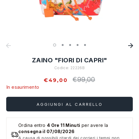
ZAINO "FIORI DI CAPRI"
Codice:
22226B
€99,00
Prezzo
€49,00
standard
In esaurimento
AGGIUNGI AL CARRELLO
Ordina entro
4 Ore 11 Minuti
per avere la
consegna il 07/08/2026
A causa di possibili ritardi dei corrieri i tempi non