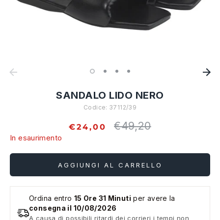
SANDALO LIDO NERO
Codice:
37112/39
€49,20
Prezzo
€24,00
standard
In esaurimento
AGGIUNGI AL CARRELLO
Ordina entro
15 Ore 31 Minuti
per avere la
consegna il 10/08/2026
A causa di possibili ritardi dei corrieri i tempi non