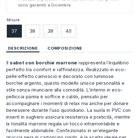
sono garantiti a Dicembre
Misure
37
38
39
40
DESCRIZIONE
COMPOSIZIONE
Il
sabot con borchie marrone
rappresenta l’equilibrio
perfetto tra comfort e raffinatezza. Realizzato in eco-
pelle effetto camoscio e decorato con luminose
borchie argento, questo modello unisce personalità e
stile senza rinunciare alla comodità. L’interno in eco-
pelliccia panna è soffice e caldo, pensato per
accompagnare i momenti di relax ma anche per donare
benessere durante l’uso quotidiano. La suola in PVC con
inserti in sughero assicura resistenza e praticità, mentre
la tonalità marrone regala un tocco intramontabile e
facilmente abbinabile. Confezionato in un’elegante
gruccia nera in cartoncino rigido, è la scelta ideale per