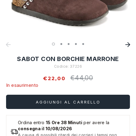
SABOT CON BORCHIE MARRONE
Codice:
37226
€44,00
Prezzo
€22,00
standard
In esaurimento
AGGIUNGI AL CARRELLO
Ordina entro
15 Ore 38 Minuti
per avere la
consegna il 10/08/2026
A causa di possibili ritardi dei corrieri i tempi non