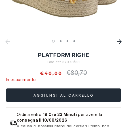
PLATFORM RIGHE
Codice:
37078/38
€80,70
Prezzo
€40,00
standard
In esaurimento
AGGIUNGI AL CARRELLO
Ordina entro
19 Ore 23 Minuti
per avere la
consegna il 10/08/2026
A causa di possibili ritardi dei corrieri i tempi non