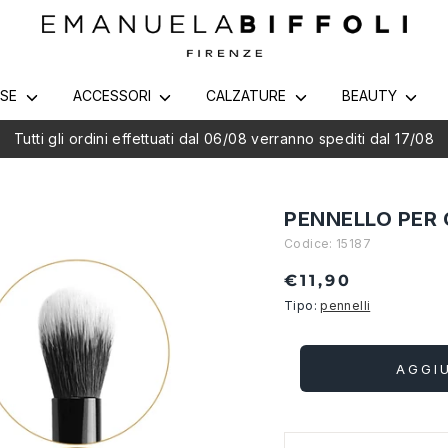
RSE
ACCESSORI
CALZATURE
BEAUTY
Tutti gli ordini effettuati dal 06/08 verranno spediti dal 17/08
PENNELLO PER 
Codice:
15187
€11,90
Tipo:
pennelli
AGGI