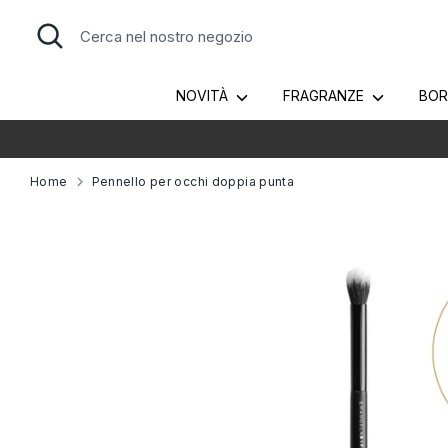
Salta
Cerca
Cerca
al
nel
contenuto
nostro
negozio
NOVITÀ
FRAGRANZE
BO
Home
Pennello per occhi doppia punta