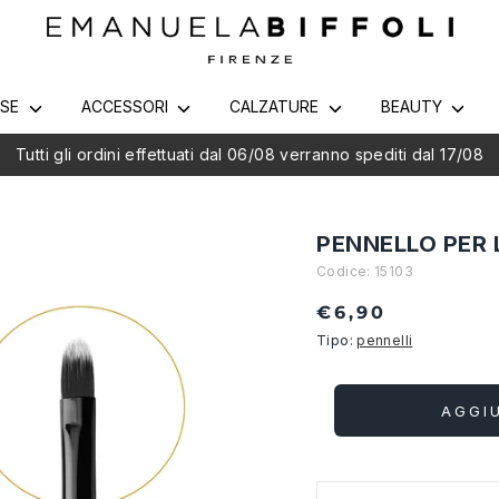
RSE
ACCESSORI
CALZATURE
BEAUTY
utti gli ordini effettuati dal 06/08 verranno spediti dal 17/08
PENNELLO PER
Codice:
15103
€6,90
Tipo:
pennelli
AGGI