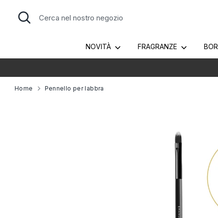
Salta
Cerca
Cerca
al
nel
contenuto
nostro
negozio
NOVITÀ
FRAGRANZE
BO
T
Home
Pennello per labbra