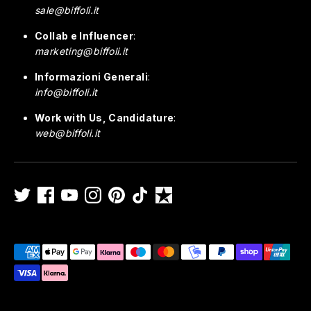
sale@biffoli.it
Collab e Influencer
:
marketing@biffoli.it
Informazioni Generali
:
info@biffoli.it
Work with Us, Candidature
:
web@biffoli.it
Metodi
di
pagamento
accettati