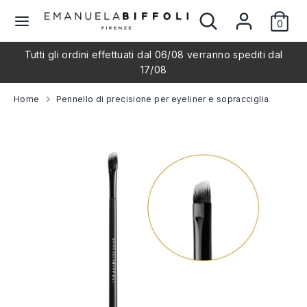
Salta
Cerca
Cerca
L
al
0
nel
Italiano
contenuto
nostro
i
Tutti gli ordini effettuati dal 06/08 verranno spediti dal
negozio
Cerca
Cerca
17/08
nel
n
nostro
Home
Pennello di precisione per eyeliner e sopracciglia
negozio
g
u
a