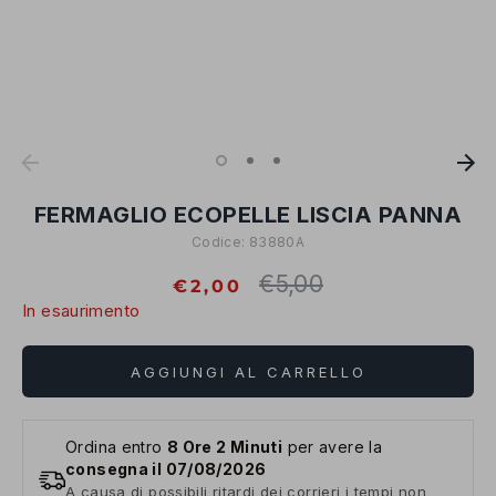
FERMAGLIO ECOPELLE LISCIA PANNA
Codice:
83880A
€5,00
Prezzo
€2,00
standard
In esaurimento
AGGIUNGI AL CARRELLO
Ordina entro
8 Ore 2 Minuti
per avere la
consegna il 07/08/2026
A causa di possibili ritardi dei corrieri i tempi non