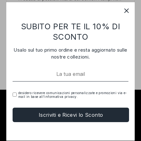
sono garantiti a Dicembre
DESCRIZIONE
COMPOSIZIONE
SUBITO PER TE IL 10% DI
SCONTO
Elegantissimo fermaglio in ecopelle liscia panna,
perfetto per tenere i capelli in ordine con stile e
Usalo sul tuo primo ordine e resta aggiornato sulle
raffinatezza. Accessorio must-have per ogni look
nostre collezioni.
quotidiano o occasioni speciali.
desidero ricevere comunicazioni personalizzate e promozioni via e-
mail in base all'informativa privacy.
Link Utili
Iscriviti e Ricevi lo Sconto
Termini e Condizioni
Recedere dal contratto qui