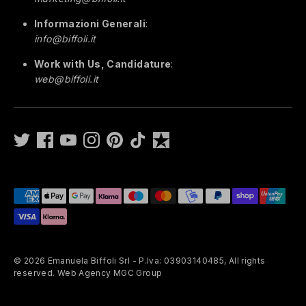
Informazioni Generali
:
info@biffoli.it
Work with Us, Candidature
:
web@biffoli.it
Metodi
di
pagamento
accettati
© 2026
Emanuela Biffoli Srl - P.Iva: 03903140485
,
All rights
reserved. Web Agency MGC Group