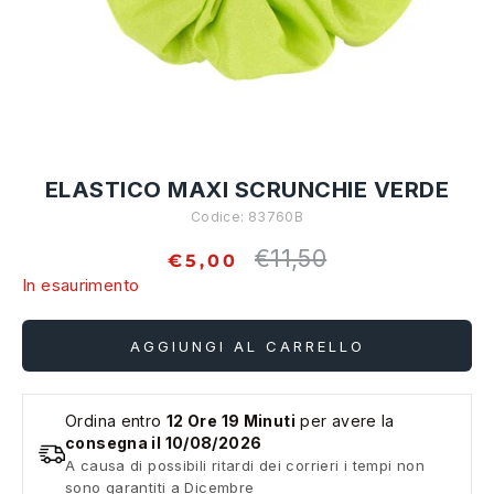
ELASTICO MAXI SCRUNCHIE VERDE
Codice:
83760B
€11,50
Prezzo
€5,00
standard
In esaurimento
AGGIUNGI AL CARRELLO
Ordina entro
12 Ore 19 Minuti
per avere la
consegna il 10/08/2026
A causa di possibili ritardi dei corrieri i tempi non
sono garantiti a Dicembre