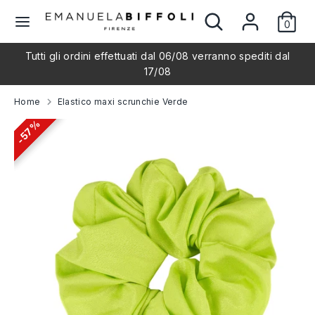
Salta
Cerca
Cerca
L
al
0
nel
Italiano
contenuto
nostro
i
Tutti gli ordini effettuati dal 06/08 verranno spediti dal
negozio
Cerca
Cerca
17/08
nel
n
nostro
Home
Elastico maxi scrunchie Verde
negozio
g
57%
57%
u
a