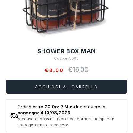
SHOWER BOX MAN
Codice:
5596
€16,00
Prezzo
€8,00
standard
AGGIUNGI AL CARRELLO
Ordina entro
20 Ore 7 Minuti
per avere la
consegna il 10/08/2026
A causa di possibili ritardi dei corrieri i tempi non
sono garantiti a Dicembre