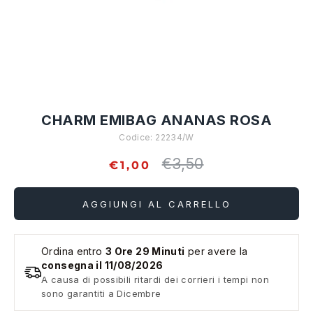
CHARM EMIBAG ANANAS ROSA
Codice:
22234/W
€3,50
Prezzo
€1,00
standard
AGGIUNGI AL CARRELLO
Ordina entro
3 Ore 29 Minuti
per avere la
consegna il 11/08/2026
A causa di possibili ritardi dei corrieri i tempi non
sono garantiti a Dicembre