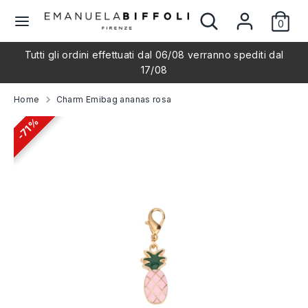
Salta
Cerca
Cerca
L
al
0
nel
Italiano
contenuto
nostro
i
Tutti gli ordini effettuati dal 06/08 verranno spediti dal
negozio
Cerca
Cerca
17/08
nel
n
nostro
Home
Charm Emibag ananas rosa
negozio
g
71%
71%
u
a