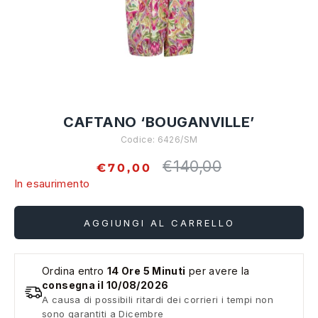
CAFTANO ‘BOUGANVILLE’
Codice:
6426/SM
€140,00
Prezzo
€70,00
standard
In esaurimento
AGGIUNGI AL CARRELLO
Ordina entro
14 Ore 5 Minuti
per avere la
consegna il 10/08/2026
A causa di possibili ritardi dei corrieri i tempi non
sono garantiti a Dicembre