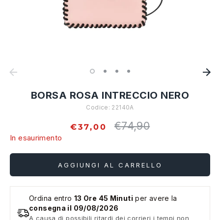
BORSA ROSA INTRECCIO NERO
Codice:
22140A
€74,90
Prezzo
€37,00
standard
In esaurimento
AGGIUNGI AL CARRELLO
Ordina entro
13 Ore 45 Minuti
per avere la
consegna il 09/08/2026
A causa di possibili ritardi dei corrieri i tempi non