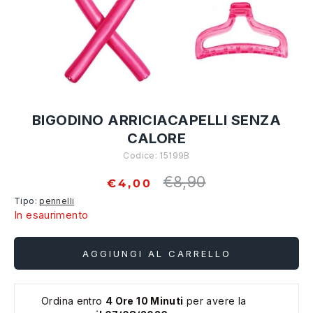
BIGODINO ARRICIACAPELLI SENZA
CALORE
Codice:
15199B
€8,90
Prezzo
€4,00
standard
Tipo:
pennelli
In esaurimento
AGGIUNGI AL CARRELLO
Ordina entro
4 Ore 10 Minuti
per avere la