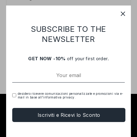
DESCRIPTION
COMPOSITION
DIMENSIONS
SUBSCRIBE TO THE
Eleva il tuo stile con il Set di Elastici Scrunchie,
NEWSLETTER
disponibile in 4 dimensioni assortite. La variante colore
verde aggiunge un tocco di vivacità alla tua collezione.
Sperimenta la comodità e l'eleganza con questi elastici
Scrunchie, perfetti per acconciature versatili e di
GET NOW -10%
off your first order.
tendenza. Designed in Florence with Love.
desidero ricevere comunicazioni personalizzate e promozioni via e-
mail in base all'informativa privacy.
Iscriviti e Ricevi lo Sconto
Useful links
Terms and conditions