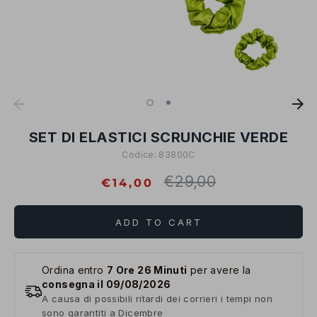
SET DI ELASTICI SCRUNCHIE VERDE
Codice:
83800C
€29,00
Regular
€14,00
price
ADD TO CART
Ordina entro
7 Ore 26 Minuti
per avere la
consegna il 09/08/2026
A causa di possibili ritardi dei corrieri i tempi non
sono garantiti a Dicembre