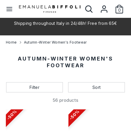
Skip
Search
Search
L
to
0
our
English
content
store
a
l
Shipping throughout Italy in 24/48h! Free from 65€
Search
Search
our
n
store
Home
Autumn-Winter Women's Footwear
g
AUTUMN-WINTER WOMEN'S
u
FOOTWEAR
a
Filter
Sort
g
56 products
e
50%
50%