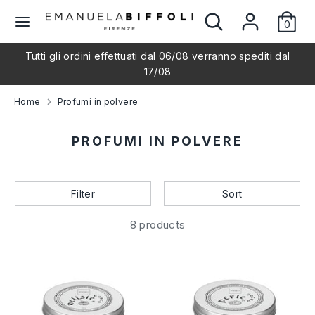
Skip
Search
Search
L
to
0
our
English
content
store
a
Tutti gli ordini effettuati dal 06/08 verranno spediti dal
Search
Search
17/08
our
n
store
Home
Profumi in polvere
g
PROFUMI IN POLVERE
u
a
Filter
Sort
g
8 products
e