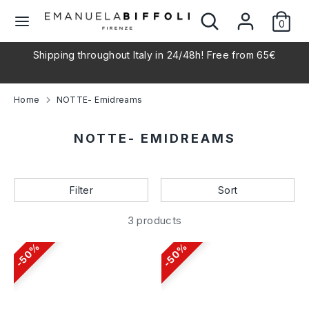
Skip
Search
Search
L
to
0
our
English
content
store
a
l
Shipping throughout Italy in 24/48h! Free from 65€
Search
Search
our
n
store
Home
NOTTE- Emidreams
g
NOTTE- EMIDREAMS
u
a
Filter
Sort
g
3 products
e
50%
50%