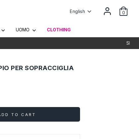
Language
English
0
Y
UOMO
CLOTHING
IO PER SOPRACCIGLIA
ADD TO CART