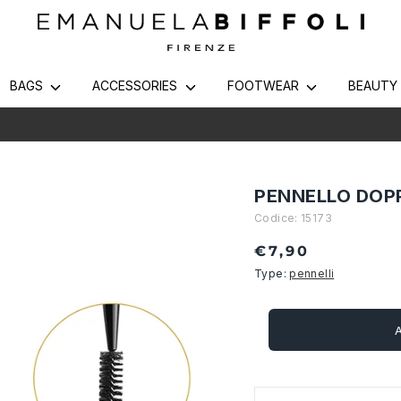
BAGS
ACCESSORIES
FOOTWEAR
BEAUT
Shipping throughout Italy in 24/48h! Free from 65€
PENNELLO DOPP
Codice:
15173
€7,90
Type:
pennelli