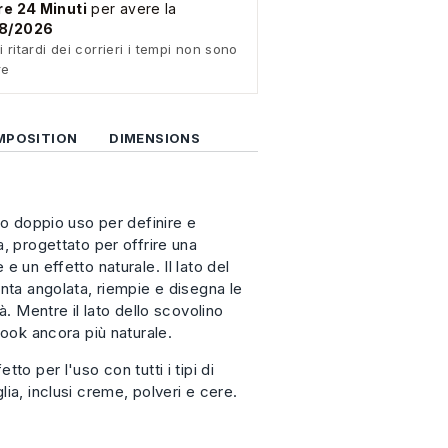
re 24 Minuti
per avere la
08/2026
i ritardi dei corrieri i tempi non sono
re
MPOSITION
DIMENSIONS
lo doppio uso per definire e
, progettato per offrire una
e un effetto naturale. Il lato del
nta angolata, riempie e disegna le
à. Mentre il lato dello scovolino
look ancora più naturale.
to per l'uso con tutti i tipi di
ia, inclusi creme, polveri e cere.