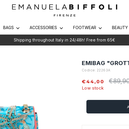
BAGS
ACCESSORIES
FOOTWEAR
BEAUT
Shipping throughout Italy in 24/48h! Free from 65€
EMIBAG "GROT
Codice:
22263A
€89,9
Regular
€44,00
price
Low stock