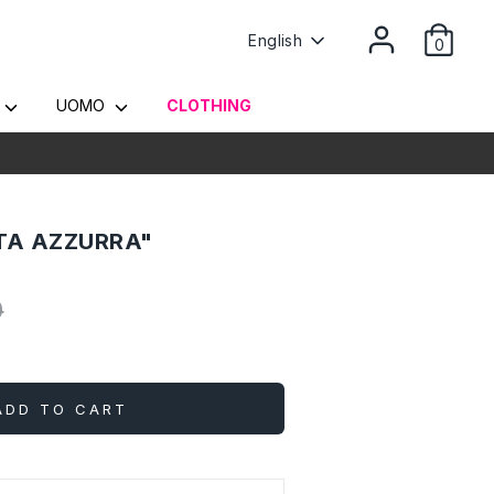
Language
English
0
Y
UOMO
CLOTHING
TA AZZURRA"
0
ADD TO CART