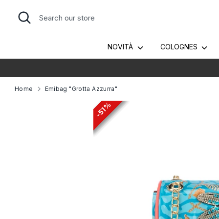
Skip
Search
Search
to
our
content
store
NOVITÀ
COLOGNES
Home
Emibag "Grotta Azzurra"
51%
51%
51%
51%
51%
51%