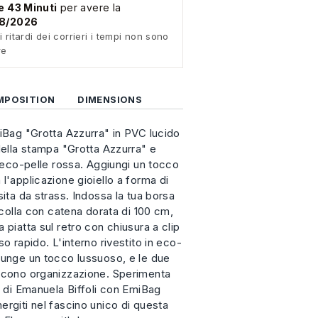
e 43 Minuti
per avere la
08/2026
i ritardi dei corrieri i tempi non sono
re
MPOSITION
DIMENSIONS
miBag "Grotta Azzurra" in PVC lucido
della stampa "Grotta Azzurra" e
n eco-pelle rossa. Aggiungi un tocco
l'applicazione gioiello a forma di
sita da strass. Indossa la tua borsa
racolla con catena dorata di 100 cm,
 piatta sul retro con chiusura a clip
so rapido. L'interno rivestito in eco-
iunge un tocco lussuoso, e le due
iscono organizzazione. Sperimenta
n di Emanuela Biffoli con EmiBag
ergiti nel fascino unico di questa