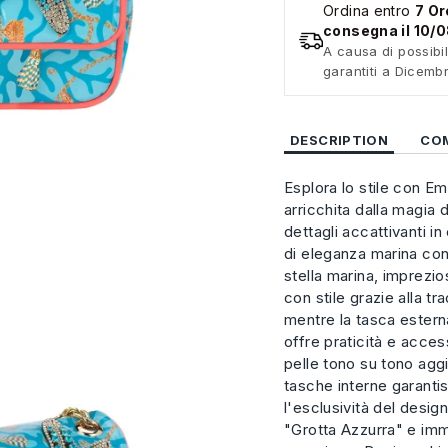
Ordina entro
7 Or
consegna il 10/
A causa di possibil
garantiti a Dicemb
DESCRIPTION
CO
Esplora lo stile con E
arricchita dalla magia 
dettagli accattivanti i
di eleganza marina con 
stella marina, imprezio
con stile grazie alla t
mentre la tasca esterna
offre praticità e acces
pelle tono su tono agg
tasche interne garant
l'esclusività del desig
"Grotta Azzurra" e imm