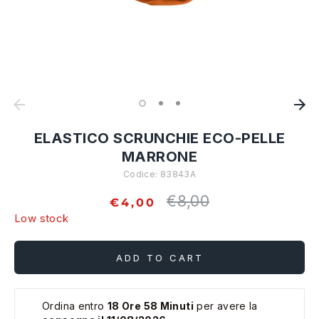
ELASTICO SCRUNCHIE ECO-PELLE
MARRONE
Codice:
83843A
€8,00
Regular
€4,00
price
Low stock
ADD TO CART
Ordina entro
18 Ore 58 Minuti
per avere la