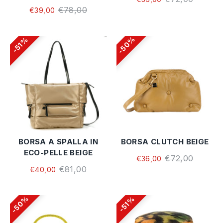
€78,00
€39,00
50%
51%
BORSA A SPALLA IN
BORSA CLUTCH BEIGE
ECO-PELLE BEIGE
€72,00
€36,00
€81,00
€40,00
50%
51%