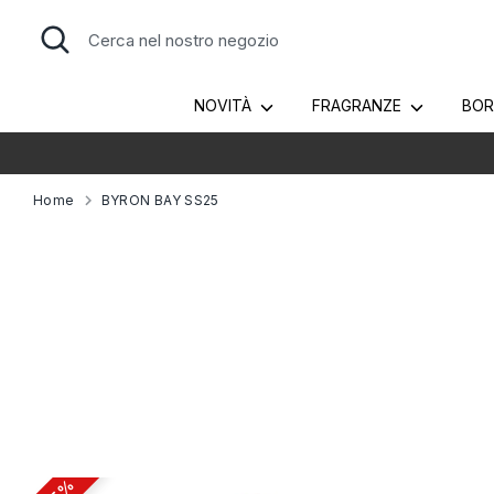
Salta
Cerca
Cerca
al
nel
contenuto
nostro
negozio
NOVITÀ
FRAGRANZE
BO
Home
BYRON BAY SS25