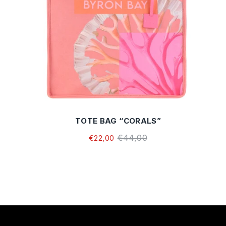
TOTE BAG “CORALS”
€44,00
€22,00