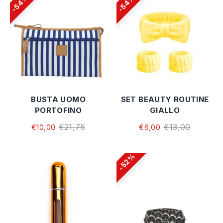
54%
54%
BUSTA UOMO
SET BEAUTY ROUTINE
PORTOFINO
GIALLO
€21,75
€13,00
€10,00
€6,00
52%