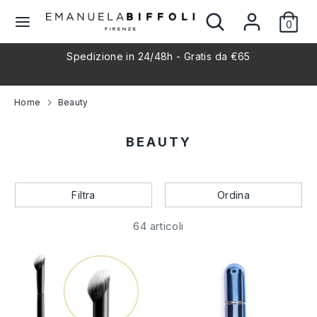
Salta
Cerca
Cerca
L
al
0
nel
Italiano
contenuto
nostro
i
l
Spedizione in 24/48h - Gratis da €65
negozio
Cerca
Cerca
nel
n
nostro
Home
Beauty
negozio
g
BEAUTY
u
a
Filtra
Ordina
64 articoli