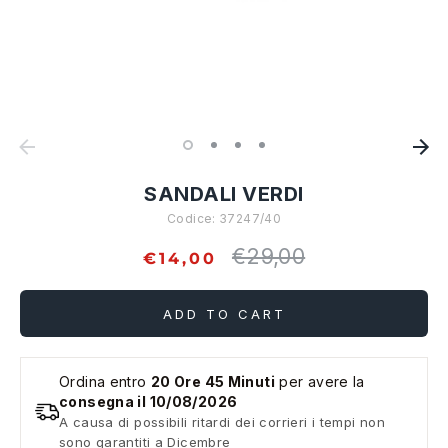
SANDALI VERDI
Codice:
37247/40
€29,00
Regular
€14,00
price
ADD TO CART
Ordina entro
20 Ore 45 Minuti
per avere la
consegna il 10/08/2026
A causa di possibili ritardi dei corrieri i tempi non
sono garantiti a Dicembre