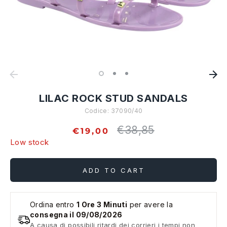
LILAC ROCK STUD SANDALS
Codice:
37090/40
€38,85
Regular
€19,00
price
Low stock
ADD TO CART
Ordina entro
1 Ore 3 Minuti
per avere la
consegna il 09/08/2026
A causa di possibili ritardi dei corrieri i tempi non