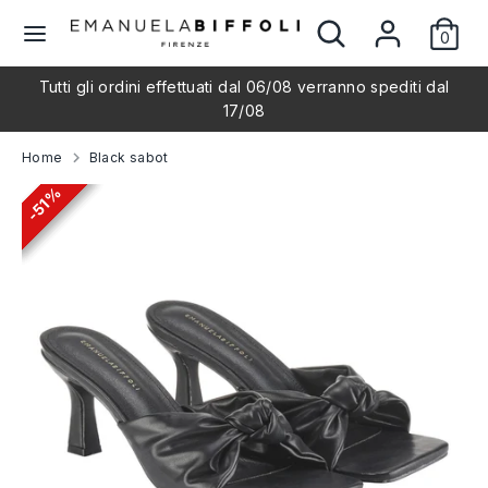
Skip
Search
Search
L
to
0
our
English
content
store
a
Tutti gli ordini effettuati dal 06/08 verranno spediti dal
Search
Search
17/08
our
n
store
Home
Black sabot
g
51%
51%
51%
51%
u
a
g
e