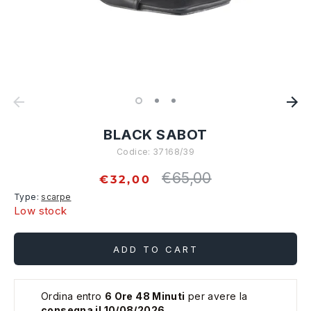
BLACK SABOT
Codice:
37168/39
€65,00
Regular
€32,00
price
Type:
scarpe
Low stock
ADD TO CART
Ordina entro
6 Ore 48 Minuti
per avere la
consegna il 10/08/2026