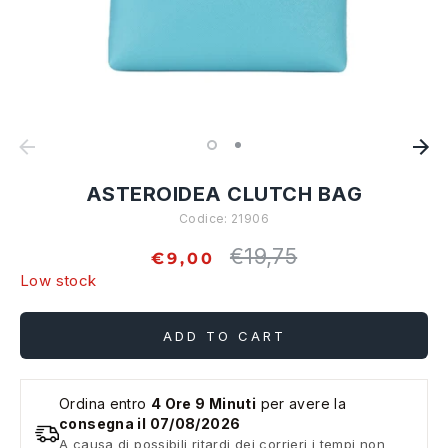
ASTEROIDEA CLUTCH BAG
Codice:
21906
€19,75
Regular
€9,00
price
Low stock
ADD TO CART
Ordina entro
4 Ore 9 Minuti
per avere la
consegna il 07/08/2026
A causa di possibili ritardi dei corrieri i tempi non