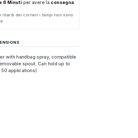
e 8 Minuti
per avere la
consegna
i ritardi dei corrieri i tempi non sono
re
ENSIONS
der with handbag spray, compatible
 removable spout. Can hold up to
 50 applications)