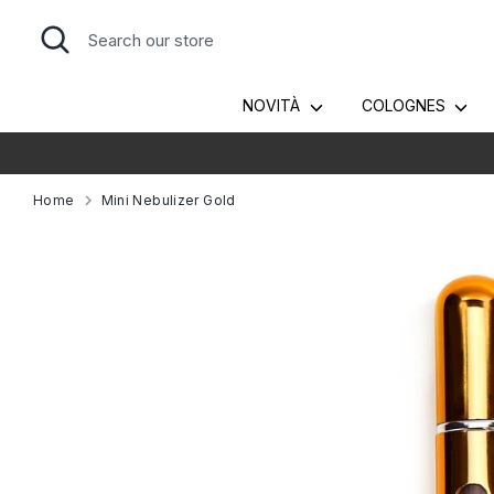
Skip
Search
Search
to
our
content
store
NOVITÀ
COLOGNES
T
Home
Mini Nebulizer Gold