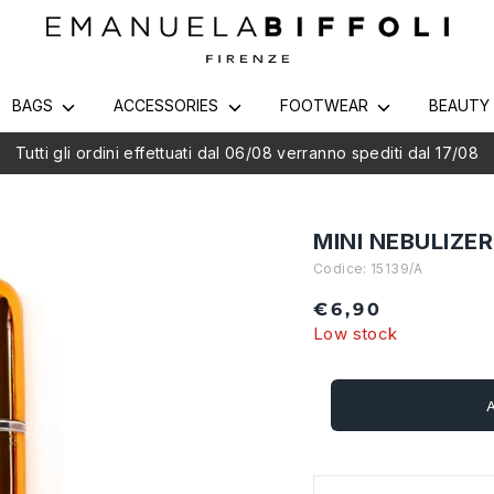
BAGS
ACCESSORIES
FOOTWEAR
BEAUT
utti gli ordini effettuati dal 06/08 verranno spediti dal 17/08
MINI NEBULIZE
Codice:
15139/A
€6,90
Low stock