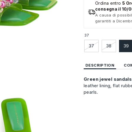
Ordina entro
5 Or
consegna il 10/
A causa di possibil
garantiti a Dicemb
37
37
38
39
DESCRIPTION
CO
Green
jewel
sandals
leather lining, flat ru
pearls.