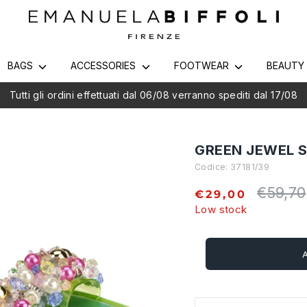
BAGS
ACCESSORIES
FOOTWEAR
BEAUT
utti gli ordini effettuati dal 06/08 verranno spediti dal 17/08
GREEN JEWEL 
Codice:
37181/39
€59,70
Regular
€29,00
price
Low stock