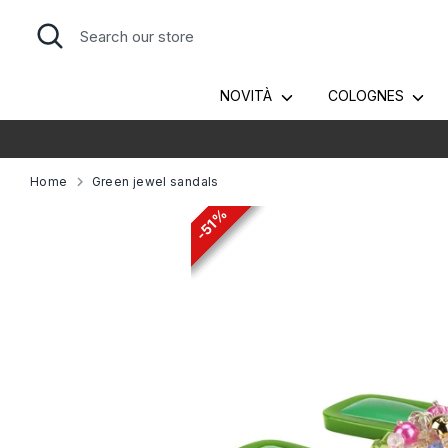
Skip
Search
Search
to
our
content
store
NOVITÀ
COLOGNES
T
Home
Green jewel sandals
51%
51%
51%
51%
51%