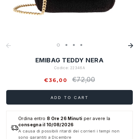
EMIBAG TEDDY NERA
Codice:
22346A
€72,00
Regular
€36,00
price
ADD TO CART
Ordina entro
8 Ore 26 Minuti
per avere la
consegna il 10/08/2026
A causa di possibili ritardi dei corrieri i tempi non
sono garantiti a Dicembre