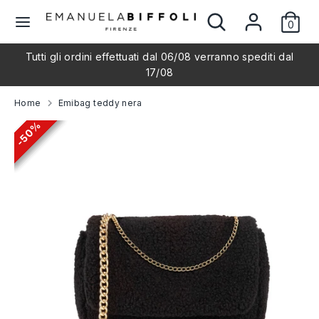
Skip
Search
Search
L
to
0
our
English
content
store
a
Tutti gli ordini effettuati dal 06/08 verranno spediti dal
Search
Search
17/08
our
n
store
Home
Emibag teddy nera
g
50%
50%
50%
50%
50%
u
a
g
e