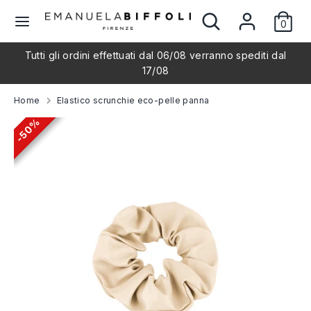
Skip
Search
Search
L
to
0
our
English
content
store
a
Tutti gli ordini effettuati dal 06/08 verranno spediti dal
Search
Search
17/08
our
n
store
Home
Elastico scrunchie eco-pelle panna
g
50%
50%
50%
50%
u
a
g
e