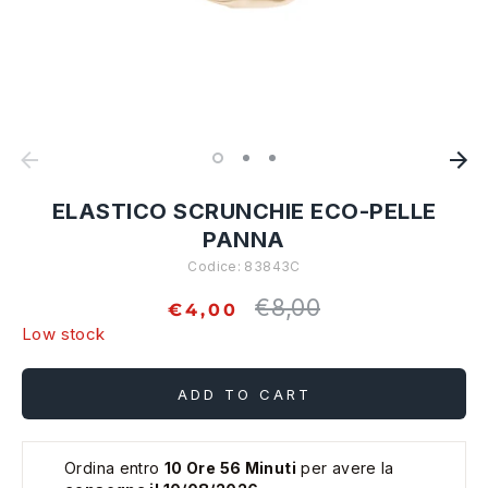
ELASTICO SCRUNCHIE ECO-PELLE
PANNA
Codice:
83843C
€8,00
Regular
€4,00
price
Low stock
ADD TO CART
Ordina entro
10 Ore 56 Minuti
per avere la