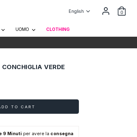
Language
English
0
Y
UOMO
CLOTHING
 CONCHIGLIA VERDE
ADD TO CART
e 9 Minuti
per avere la
consegna