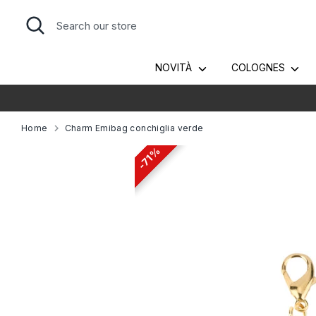
Skip
Search
Search
to
our
content
store
NOVITÀ
COLOGNES
Home
Charm Emibag conchiglia verde
71%
71%