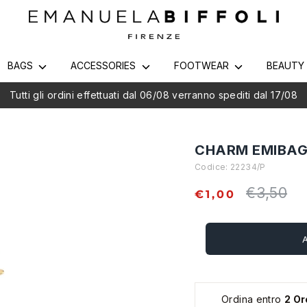
BAGS
ACCESSORIES
FOOTWEAR
BEAUT
Tutti gli ordini effettuati dal 06/08 verranno spediti dal 17/08
CHARM EMIBAG
Codice:
22234/P
€3,50
Regular
€1,00
price
Ordina entro
2 Or