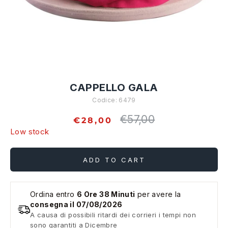
CAPPELLO GALA
Codice:
6479
€57,00
Regular
€28,00
price
Low stock
ADD TO CART
Ordina entro
6 Ore 38 Minuti
per avere la
consegna il 07/08/2026
A causa di possibili ritardi dei corrieri i tempi non
sono garantiti a Dicembre