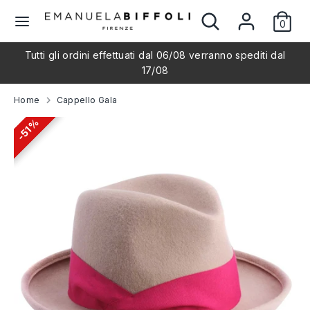
Skip
Search
Search
L
to
0
our
English
content
store
a
Tutti gli ordini effettuati dal 06/08 verranno spediti dal
Search
Search
17/08
our
n
store
Home
Cappello Gala
g
51%
51%
u
a
g
e