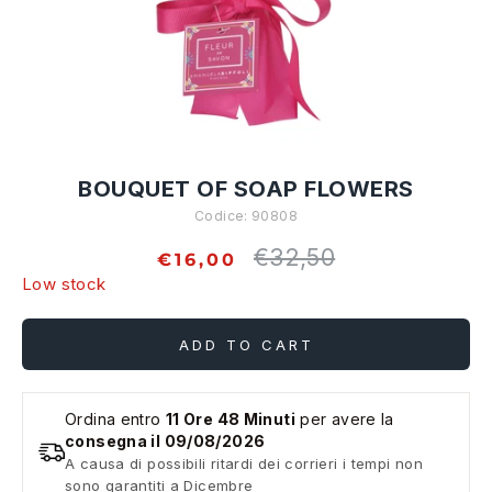
BOUQUET OF SOAP FLOWERS
Codice:
90808
€32,50
Regular
€16,00
price
Low stock
ADD TO CART
Ordina entro
11 Ore 48 Minuti
per avere la
consegna il 09/08/2026
A causa di possibili ritardi dei corrieri i tempi non
sono garantiti a Dicembre