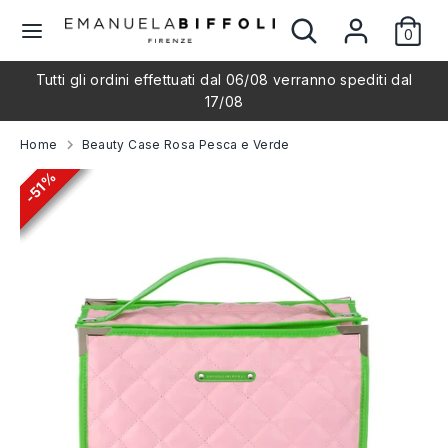
Skip
Search
Search
L
to
0
our
English
content
store
a
Tutti gli ordini effettuati dal 06/08 verranno spediti dal
Search
Search
17/08
our
n
store
Home
Beauty Case Rosa Pesca e Verde
g
51%
51%
51%
51%
51%
51%
u
a
g
e