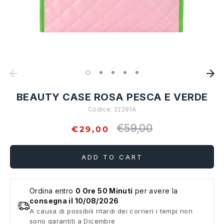
BEAUTY CASE ROSA PESCA E VERDE
Codice:
22291A
€59,00
Regular
€29,00
price
ADD TO CART
Ordina entro
0 Ore 50 Minuti
per avere la
consegna il 10/08/2026
A causa di possibili ritardi dei corrieri i tempi non
sono garantiti a Dicembre