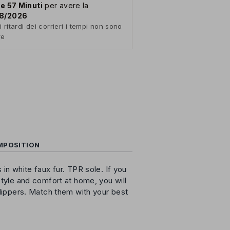
re 57 Minuti
per avere la
08/2026
i ritardi dei corrieri i tempi non sono
re
MPOSITION
in white faux fur. TPR sole. If you
style and comfort at home, you will
slippers. Match them with your best