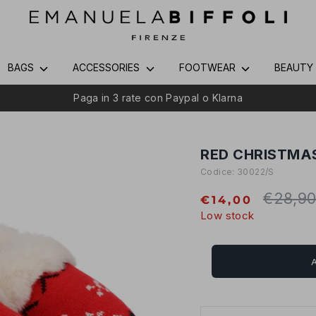
BAGS
ACCESSORIES
FOOTWEAR
BEAUT
Paga in 3 rate con Paypal o Klarna
RED CHRISTMAS
Codice:
30022/S
€28,9
Regular
€14,00
price
Low stock