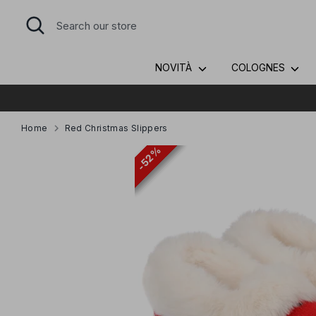
Skip
Search
Search
to
our
content
store
NOVITÀ
COLOGNES
Home
Red Christmas Slippers
52%
52%
52%
52%
52%