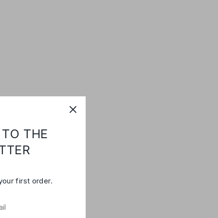
 TO THE
TTER
your first order.