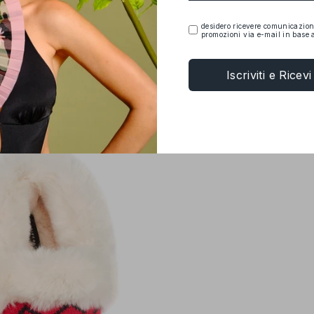
desidero ricevere comunicazion
promozioni via e-mail in base a
Iscriviti e Ricev