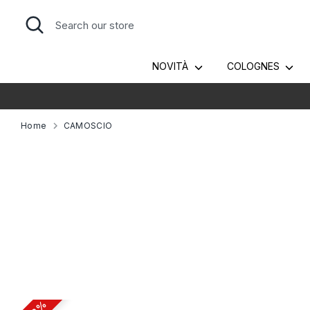
Skip
Search
Search
to
our
content
store
NOVITÀ
COLOGNES
T
Home
CAMOSCIO