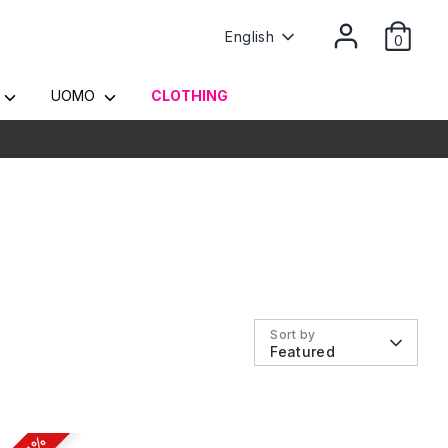
Language
English
0
Y
UOMO
CLOTHING
Sort by
Featured