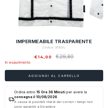
IMPERMEABILE TRASPARENTE
Codice:
3583/L
€29,80
Prezzo
€14,00
standard
In esaurimento
AGGIUNGI AL CARRELLO
Ordina entro
15 Ore 36 Minuti
per avere la
consegna il 10/08/2026
A causa di possibili ritardi dei corrieri i tempi non
sono garantiti a Dicembre