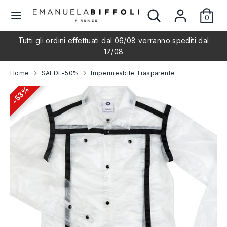
Salta
Cerca
Cerca
L
al
0
nel
Italiano
contenuto
nostro
i
Tutti gli ordini effettuati dal 06/08 verranno spediti dal
negozio
Cerca
Cerca
17/08
nel
n
nostro
Home
SALDI -50%
Impermeabile Trasparente
negozio
g
53%
53%
u
a