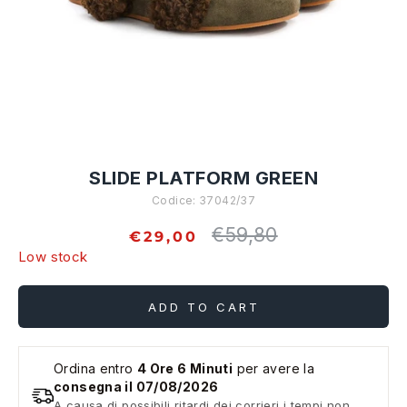
SLIDE PLATFORM GREEN
Codice:
37042/37
€59,80
Regular
€29,00
price
Low stock
ADD TO CART
Ordina entro
4 Ore 6 Minuti
per avere la
consegna il 07/08/2026
A causa di possibili ritardi dei corrieri i tempi non