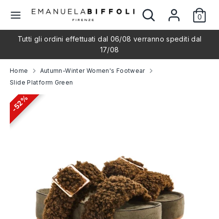
Skip
Search
Search
L
to
0
our
English
content
store
a
Tutti gli ordini effettuati dal 06/08 verranno spediti dal
Search
Search
17/08
our
n
store
Home
Autumn-Winter Women's Footwear
g
Slide Platform Green
52%
52%
u
a
g
e